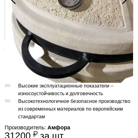
Тандыр Атаман с откидной крышкой
Оптимальное соотношение цена-качество для
частного домостроения с бытовыми
эксплуатационными нагрузками
Высокие эксплуатационные показатели –
износоустойчивость и долговечность
Высокотехнологичное безопасное производство
из современных материалов по европейским
стандартам
Производитель:
Амфора
31200
за шт