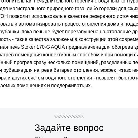
я отопительная печь длительного горения c водяным контур
для магистрального природного газа, либо горелки для сжи
Н позволит использовать в качестве резервного источника
овать и автоматизировать процесс отопления дома и подд
убашки, пока печь не будет перезапущена на отопление др
сть - такие качества заложены в конструкции этой соврем
ная печь Stoker 170-G AQUA предназначена для обогрева 
нагрев помещения конвективным способом и при помощи с
нный прогрев сразу несколько помещений, разделенных п
я рубашка для нагрева батареи отопления, эффект «газоге
ра и других систем водяного отопления - позволят быстро
ваемых помещениях и поддерживать их.
Задайте вопрос