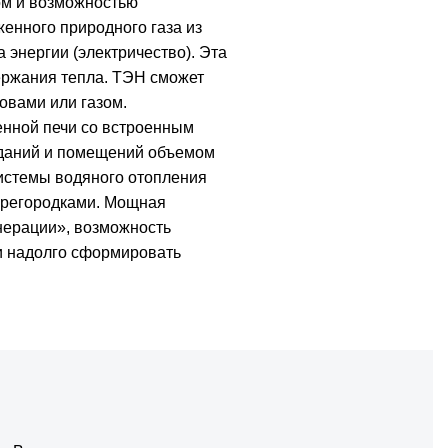
ом и возможностью
женного природного газа из
 энергии (электричество). Эта
ержания тепла. ТЭН сможет
овами или газом.
енной печи со встроенным
зданий и помещений объемом
истемы водяного отопления
ерегородками. Мощная
нерации», возможность
 и надолго сформировать